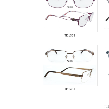
TD1363
TD1431
共